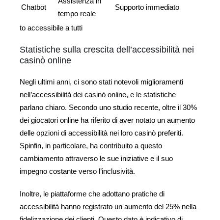
Assistenza in
Chatbot
Supporto immediato
tempo reale
to accessibile a tutti
Statistiche sulla crescita dell’accessibilità nei
casinò online
Negli ultimi anni, ci sono stati notevoli miglioramenti
nell’accessibilità dei casinò online, e le statistiche
parlano chiaro. Secondo uno studio recente, oltre il 30%
dei giocatori online ha riferito di aver notato un aumento
delle opzioni di accessibilità nei loro casinò preferiti.
Spinfin, in particolare, ha contribuito a questo
cambiamento attraverso le sue iniziative e il suo
impegno costante verso l’inclusività.
Inoltre, le piattaforme che adottano pratiche di
accessibilità hanno registrato un aumento del 25% nella
fidelizzazione dei clienti. Questo dato è indicativo di