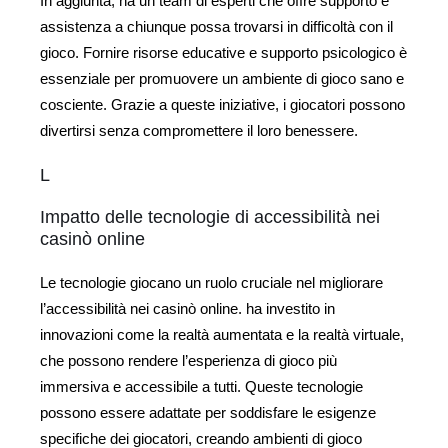
In aggiunta, ha un team di esperti che offre supporto e
assistenza a chiunque possa trovarsi in difficoltà con il
gioco. Fornire risorse educative e supporto psicologico è
essenziale per promuovere un ambiente di gioco sano e
cosciente. Grazie a queste iniziative, i giocatori possono
divertirsi senza compromettere il loro benessere.
L
Impatto delle tecnologie di accessibilità nei
casinò online
Le tecnologie giocano un ruolo cruciale nel migliorare
l’accessibilità nei casinò online. ha investito in
innovazioni come la realtà aumentata e la realtà virtuale,
che possono rendere l’esperienza di gioco più
immersiva e accessibile a tutti. Queste tecnologie
possono essere adattate per soddisfare le esigenze
specifiche dei giocatori, creando ambienti di gioco