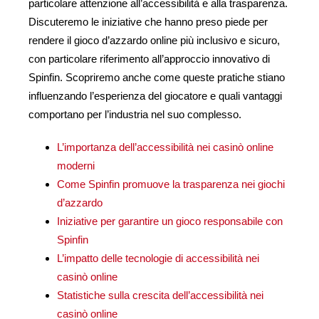
particolare attenzione all’accessibilità e alla trasparenza.
Discuteremo le iniziative che hanno preso piede per
rendere il gioco d’azzardo online più inclusivo e sicuro,
con particolare riferimento all’approccio innovativo di
Spinfin. Scopriremo anche come queste pratiche stiano
influenzando l’esperienza del giocatore e quali vantaggi
comportano per l’industria nel suo complesso.
L’importanza dell’accessibilità nei casinò online
moderni
Come Spinfin promuove la trasparenza nei giochi
d’azzardo
Iniziative per garantire un gioco responsabile con
Spinfin
L’impatto delle tecnologie di accessibilità nei
casinò online
Statistiche sulla crescita dell’accessibilità nei
casinò online